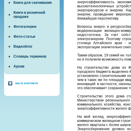
энергоэффективность эконо
Книги для скачивания
высокотехнологичных устрой
энергоресурсов и энергии. Н
Книги в розничной
энергии, проведение меропри
продаже
ближайшую перспективу.
Вопросы энерго- и ресурсосбе
Фотогалереи
модернизации жилищно-коммун
недостаточна. За счет собс
Фото-статьи
электроэнергии. Поэтому стро
столице Алтайского края
-
зн
Видеоблог
эксплуатации значительно сниз
Таким образом, 19 семей не то
Словарь терминов
но и получили возможность повы
Архив
На строительство дома из Ф
городского бюджета выделено 4
установлено строительными но
чем в таких же по площади кв
мы в контакте
инноваций: в частности, оконн
что обеспечивает сохранение т
Строительство этого дома с
Министерством региональног
коммунального хозяйства, кон
энергоэффективности жилого ф
На мой взгляд, энергоэффект
коммерческом жилищном строит
жилого квартала с более широк
Энергосбережение должно ко