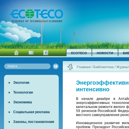
ECOTECO
НОВОСТИ
БИ
Главная
/
Библиотека
/
Журна
Энергоэффективн
Экология
интенсивно
Технологии
В начале декабря в Алтайс
Экономика
энергоэффективных технологи
капитальном ремонте жилого ф
59 регионов Российской Федер
Социальная реклама
местного самоуправления регио
Законы, постановления
Инновационное развитие жил
проблем. Президент Российско