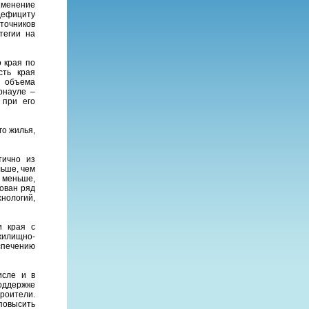
именение
дефициту
точников
тегии на
 края по
сть края
о объема
рнауле –
 при его
го жилья,
тично из
льше, чем
 меньше,
ован ряд
хнологий,
и края с
жилищно-
спечению
исле и в
оддержке
троители.
повысить