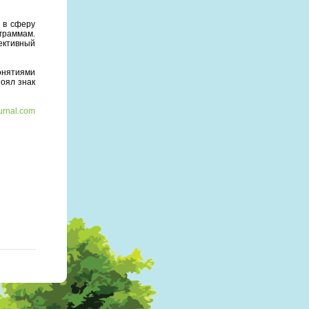
 в сферу
граммам.
ективный
онятиями
оял знак
urnal.com