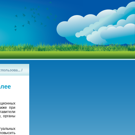
пользова...
/
олее
ционных
акже при
тавители
, органы
туальных
повысить