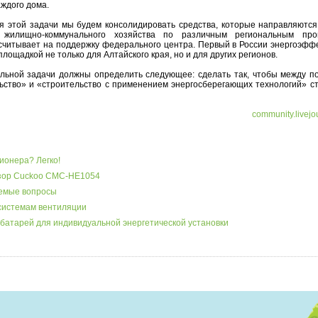
ждого дома.
 этой задачи мы будем консолидировать средства, которые направляются
 жилищно-коммунального хозяйства по различным региональным про
считывает на поддержку федерального центра. Первый в России энергоэфф
площадкой не только для Алтайского края, но и для других регионов.
альной задачи должны определить следующее: сделать так, чтобы между п
ство» и «строительство с применением энергосберегающих технологий» ст
community.livejo
ионера? Легко!
бзор Cuckoo CMC-HE1054
аемые вопросы
системам вентиляции
батарей для индивидуальной энергетической установки