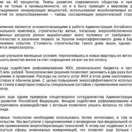
мики на 40 процентов. Темпы развития современного общества и пр
ств не только в промышленности, но и в быту приводят к мировому 
аращивание генерирующих мощностей, использование возобновляемых ис
ятий по энергосбережению – таковы составляющие энергетической стра
режения являются основополагающими в работе Администрации Алтайского
ального комплекса, строительству жилья, поскольку энергообеспеченно
твенных ресурсов регион вырабатывает всего половину от требуемог
ительство и заселение первого за Уралом энергоэффективного дома в
Ба
ачимое событие. Стоимость строительства такого дома выше, однако
ятся энергозатраты.
лько улучшили жилищные условия, переселившись в новые квартиры из ветхо
сить качество жизни за счет сокращения затрат на его оплату.
онда содействия реформированию ЖКХ, регионального бюджета и час
5 млн. рублей. Технологические решения позволяют экономить в два раза бо
рмами и правилами. Расходы на оплату услуг ЖКХ в этом доме наполовину
артирах в обычном доме. С целью повышения энергоэффективности использ
ые стекла в квартирах покрыты специальным составом с применением наноте
епла.
тало еще одним примером плодотворного сотрудничества Администраци
о развития Российской Федерации, Фондом содействия реформированию 
структивное взаимодействие с которым позволило решать вопросы по обе
онда.
ивные технологии необходимо использовать более интенсивно, в том ч
ельстве. Мы выступили с предложениями о возведении при федеральной п
им применением энергосберегающих технологий. К этому нас подвигают и с
снуться сферы инженерных коммуникаций, что позволит еще больше 