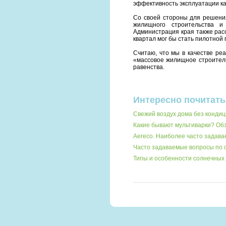
эффективность эксплуатации ка
Со своей стороны для решения
жилищного строительства и
Администрация края также рас
квартал мог бы стать пилотной 
Считаю, что мы в качестве ре
«массовое жилищное строитель
равенства.
Интересно почитать
Свежий воздух дома без кондиц
Какие бывают мультиварки? О
Aereco. Наиболее часто задав
Часто задаваемые вопросы по 
Типы и особенности солнечных 