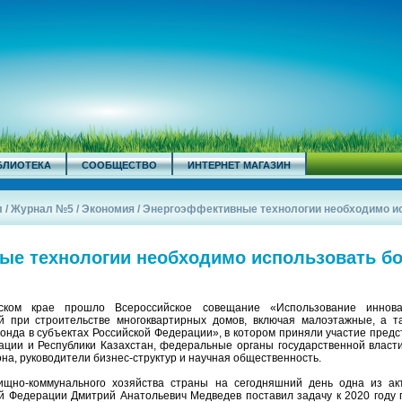
БЛИОТЕКА
СООБЩЕСТВО
ИНТЕРНЕТ МАГАЗИН
л
/
Журнал №5
/
Экономия
/
Энергоэффективные технологии необходимо ис
ые технологии необходимо использовать б
ком крае прошло Всероссийское совещание «Использование иннова
й при строительстве многоквартирных домов, включая малоэтажные, а т
онда в субъектах Российской Федерации», в котором приняли участие предс
ации и Республики Казахстан, федеральные органы государственной власти
на, руководители бизнес-структур и научная общественность.
ищно-коммунального хозяйства страны на сегодняшний день одна из ак
й Федерации Дмитрий Анатольевич Медведев поставил задачу к 2020 году 