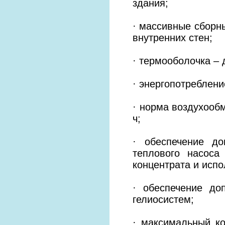
здания;
· массивные сборны
внутренних стен;
· термооболочка – 
· энергопотребление
· норма воздухообм
ч;
· обеспечение д
теплового насоса
концентрата и исп
· обеспечение до
гелиосистем;
· максимальный к