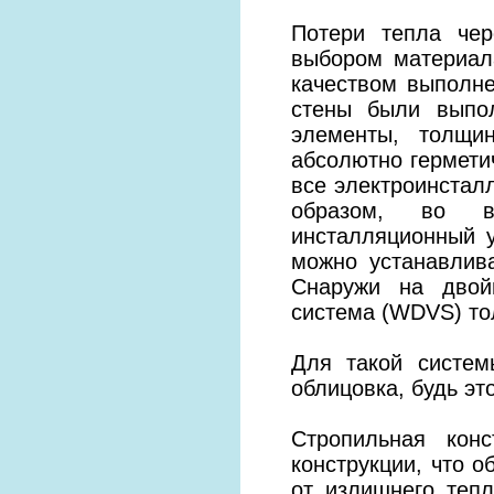
Потери тепла чер
выбором материал
качеством выполне
стены были выпо
элементы, толщи
абсолютно гермети
все электроинстал
образом, во вн
инсталляционный у
можно устанавлива
Снаружи на двой
система (WDVS) то
Для такой систем
облицовка, будь э
Стропильная кон
конструкции, что 
от излишнего тепл