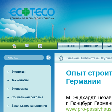
ECOTECO
НОВОСТИ
БИ
Главная
/
Библиотека
/
Журна
Опыт строит
Экология
Германии
Технологии
Экономика
М. Эндхардт, незав
Социальная реклама
г. Гюнцбург, Герма
Законы, постановления
www.pro-passivhau