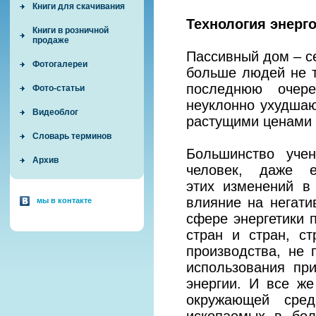
Книги для скачивания
Технология энерг
Книги в розничной
продаже
Пассивный дом – се
Фотогалереи
больше людей не т
последнюю очере
Фото-статьи
неуклонно ухудша
Видеоблог
растущими ценами н
Словарь терминов
Большинство уче
Архив
человек, даже 
этих изменений в
влияние на негати
мы в контакте
сфере энергетики 
стран и стран, с
производства, не 
использования пр
энергии. И все ж
окружающей сред
ископаемых в бол