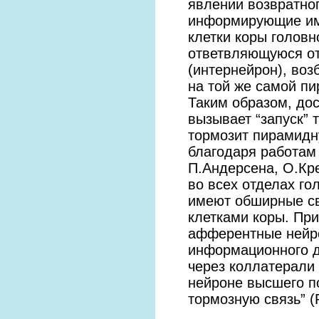
явлении возвратног
информирующие имп
клетки коры головн
ответвляющуюся от
(интернейрон), воз
на той же самой пи
Таким образом, до
вызывает “запуск” 
тормозит пирамидн
благодаря работам
П.Андерсена, О.Кр
во всех отделах г
имеют обширные св
клетками коры. Пр
афферентные нейр
информационного д
через коллатерали
нейроне высшего п
тормозную связь” (Р