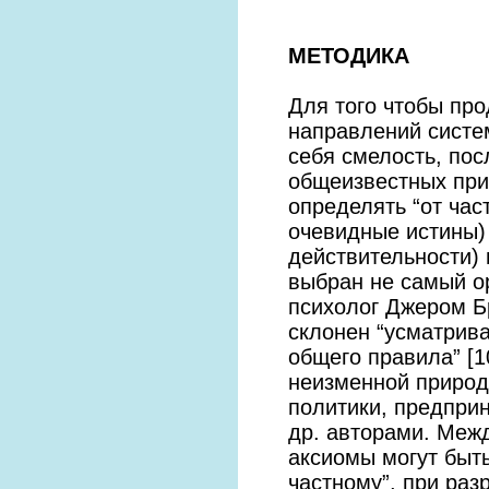
МЕТОДИКА
Для того чтобы пр
направлений систе
себя смелость, по
общеизвестных при
определять “от час
очевидные истины) 
действительности)
выбран не самый о
психолог Джером Б
склонен “усматрив
общего правила” [10
неизменной природ
политики, предприн
др. авторами. Меж
аксиомы могут быть
частному”, при ра