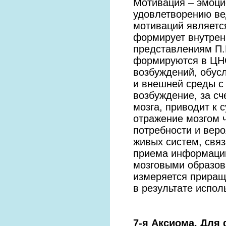
Мотивация – эмоци
удовлетворению ве
мотиваций являетс
формирует внутрен
представлениям П.
формируются в ЦНС
возбуждений, обус
и внешней среды с
возбуждение, за сч
мозга, приводит к
отражение мозгом ч
потребности и веро
живых систем, свя
приема информации
мозговыми образов
измеряется приращ
в результате испо
7-я Аксиома. Для