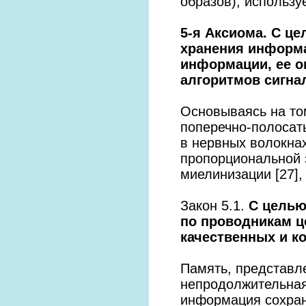
образов), использу
5-я Аксиома. С ц
хранения информа
информации, ее о
алгоритмов сигна
Основываясь на то
поперечно-полосаты
в нервных волокнах
пропорциональной 
миелинизации [27],
Закон 5.1.
С целью
по проводникам ц
качественных и к
Память, представл
непродолжительная,
информация сохран