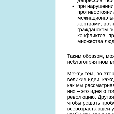
депрессия, пси
при нарушении 
противостоянии
межнациональн
жертвами, воз
гражданском о
конфликтов, пр
множества люде
Таким образом, мо
неблагоприятном в
Между тем, во вто
великие идеи, кажд
как мы рассматрив
них – это идея о т
революцию. Другая 
чтобы решать проб
всевозрастающей у