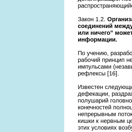
распространяющийс
Закон 1.2.
Организ
соединений между
или ничего” може
информации.
По учению, разраб
рабочий принцип н
импульсами (незави
рефлексы [16].
Известен следующи
дефекации, раздра
полушарий головно
конечностей полно
непрерывным поток
кишки к нервным це
этих условиях воз