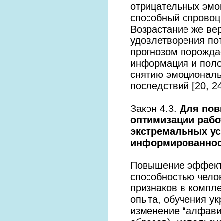
отрицательных эмо
способный спровоц
Возрастание же ве
удовлетворения по
прогнозом порожда
информация и поло
снятию эмоциональн
последствий [20, 24
Закон 4.3.
Для пов
оптимизации раб
экстремальных у
информированнос
Повышение эффекти
способностью чело
признаков в компле
опыта, обучения у
изменение “алфавит