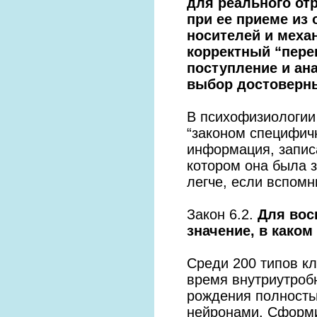
для реального от
при ее приеме из
носителей и меха
корректный “пере
поступление и ан
выбор достоверн
В психофизиологии
“законом специфич
информация, записа
котором она была 
легче, если вспомни
Закон 6.2.
Для вос
значение, в каком
Среди 200 типов к
время внутриутробн
рождения полность
нейронами. Сформи