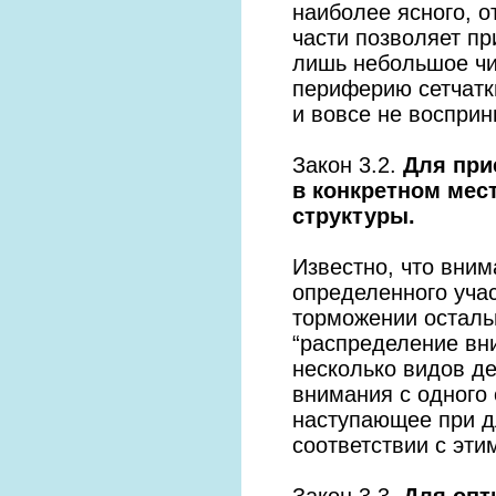
наиболее ясного, 
части позволяет пр
лишь небольшое чи
периферию сетчатки
и вовсе не воспри
Закон 3.2.
Для при
в конкретном мес
структуры.
Известно, что вним
определенного уча
торможении остальн
“распределение вн
несколько видов д
внимания с одного 
наступающее при д
соответствии с эти
Закон 3.3.
Для опт