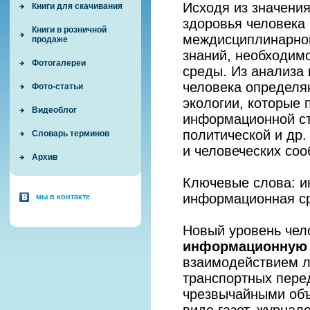
Исходя из значени
Книги для скачивания
здоровья человека
Книги в розничной
междисциплинарной
продаже
знаний, необходим
Фотогалереи
среды. Из анализа
человека определя
Фото-статьи
экологии, которые
Видеоблог
информационной стр
политической и др
Словарь терминов
и человеческих соо
Архив
Ключевые слова: и
информационная ср
мы в контакте
Новый уровень чел
информационную
взаимодействием л
транспортных пере
чрезвычайными об
виде газет, журнал