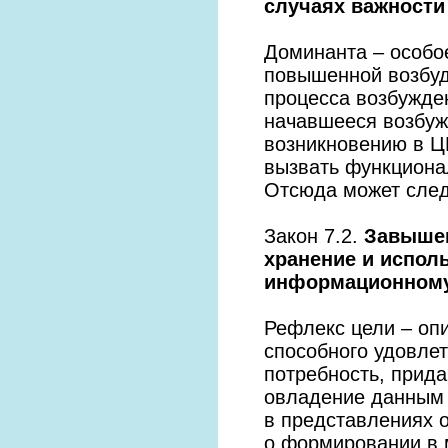
случаях важности
Доминанта – особо
повышенной возбуд
процесса возбужден
начавшееся возбуж
возникновению в ЦН
вызвать функциона
Отсюда может след
Закон 7.2.
Завышен
хранение и исполь
информационному
Рефлекс цели – опи
способного удовлет
потребность, прид
овладение данным 
в представлениях о
о формировании в 