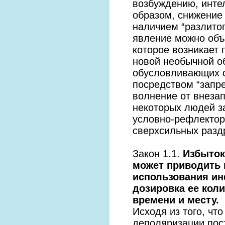
возбуждению, интел
образом, снижение
наличием “разлитог
явление можно объ
которое возникает 
новой необычной об
обусловливающих с
посредством “запр
волнение от внеза
некоторых людей з
условно-рефлектор
сверхсильных раздр
Закон 1.1.
Избыток
может приводить 
использования и
дозировка ее коли
времени и месту.
Исходя из того, чт
деполяризации пос