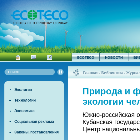
ECOTECO
НОВОСТИ
БИ
Главная
/
Библиотека
/
Журна
Природа и 
Экология
экологии че
Технологии
Экономика
Южно-российская о
Кубанская государ
Социальная реклама
Центр национальны
Законы, постановления