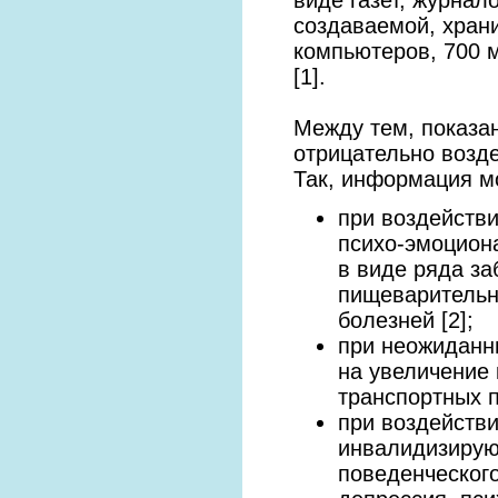
создаваемой, хран
компьютеров, 700 
[1].
Между тем, показа
отрицательно возде
Так, информация мо
при воздействи
психо-эмоциона
в виде ряда за
пищеварительн
болезней [2];
при неожиданн
на увеличение 
транспортных п
при воздейств
инвалидизирую
поведенческого