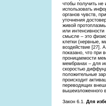
чтобы получить не
использовать инфор
органов чувств, пр
уточнения достовер
живой протоплазмы
или интенсивности 
смысле – это физи
клетки (нервные, 
воздействие [27]. 
показано, что при
проницаемости мем
мембранах – для и
скоростью диффунд
положительные зар
происходит актива
переводящих внешн
вышеизложенного 
Закон 6.1.
Для изб