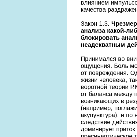
влиянием импульсо
качества раздражен
Закон 1.3.
Чрезмер
анализа какой-ли
блокировать анал
неадекватным де
Принимался во вни
ощущения. Боль мо
от повреждения. Од
жизни человека, та
воротной теории Р.
от баланса между 
возникающих в рез
(например, поглаж
акупунктура), и по
следствие действи
доминирует приток
пресинаптическое 