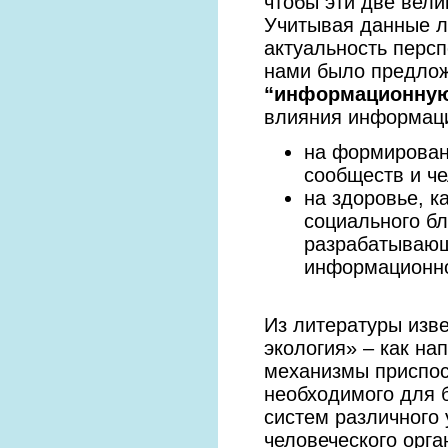
чтобы эти две вели
Учитывая данные л
актуальность персп
нами было предлож
“информационную
влияния информац
на формирован
сообществ и че
на здоровье, к
социального бл
разрабатывающ
информационно
Из литературы изв
экология» – как на
механизмы приспос
необходимого для 
систем различного 
человеческого орг