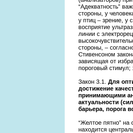
“Адекватность” важ
стороны, у человек
у птиц – зрение, у
восприятие ультраз
линии с электрорец
высокочувствитель
стороны, – соглас
Стивенсоном закона 
зависящая от избра
пороговый стимул; 
Закон 3.1.
Для опт
достижение качес
принимающими ан
актуальности (си
барьера, порога в
“Желтое пятно” на 
находится централ