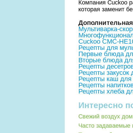
Компания Cuckoo р
которая заменит б
Дополнительная
Мультиварка-ско
Многофункциональ
Cuckoo CMC-HE1
Рецепты для мул
Первые блюда дл
Вторые блюда дл
Рецепты десетро
Рецепты закусок
Рецепты каш для
Рецепты напитко
Рецепты хлеба д
Интересно п
Свежий воздух дом
Часто задаваемые 