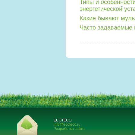
Типы и особенност
энергетической уст
Какие бывают мул
Часто задаваемые 
ECOTECO
info@ecoteco.ru
Разработка сайта