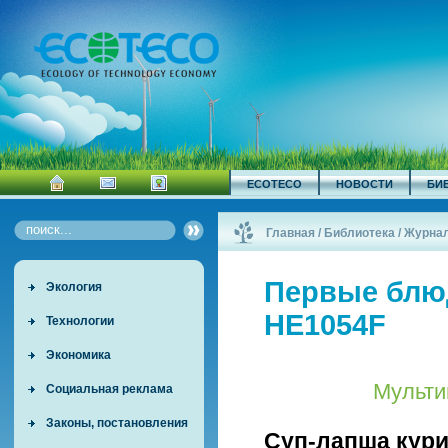
ECOTECO
НОВОСТИ
БИ
Главная
/
Библиотека
/
Журна
Первые блю
Экология
HE1054F
Технологии
Экономика
Мульти
Социальная реклама
Законы, постановления
Суп-лапша кур