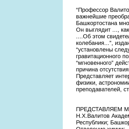
“Профессор Валито
важнейшие преобра
Башкортостана мно
Он выглядит ..., к
....Об этом свидет
колебания...”, изда
“установлены след
гравитационного по
“мгновенного” дейс
причина отсутствия
Представляет интер
физики, астрономии
преподавателей, с
ПРЕДСТАВЛЯЕМ 
Н.Х.Валитов Акаде
Республики; Башко
Отделение химии;