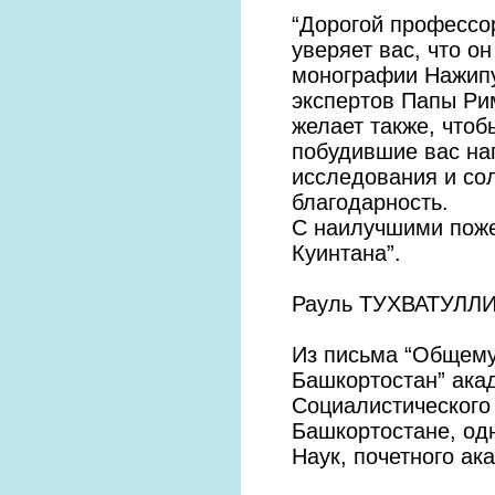
“Дорогой профессо
уверяет вас, что о
монографии Нажипу
экспертов Папы Ри
желает также, чтоб
побудившие вас на
исследования и со
благодарность.
С наилучшими поже
Куинтана”.
Рауль ТУХВАТУЛЛИ
Из письма “Общему
Башкортостан” ака
Социалистического
Башкортостане, од
Наук, почетного ак