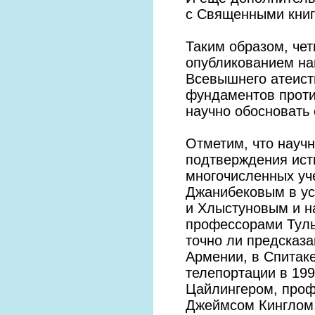
с Священными книг
Таким образом, чет
опубликованием на
Всевышнего атеист
фундаментов проти
научно обосновать 
Отметим, что науч
подтверждения ист
многочисленных уч
Джанибековым в ус
и Хлыстуновым и н
профессорами Туль
точно ли предсказ
Армении, в Спитаке
телепортации в 19
Цайлингером, проф
Джеймсом Кинглом.