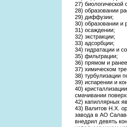
27) биологической 
28) образовании ра
29) диффузии;
30) образовании и
31) осаждении;
32) экстракции;
33) адсорбции;
34) гидратации и с
35) фильтрации;
36) прямом и ране
37) химическом тре
38) турбулизации п
39) испарении и ко
40) кристаллизации
смачивании поверх
42) капиллярных яв
43) Валитов Н.Х. о
завода в АО Салава
внедрил девять ко