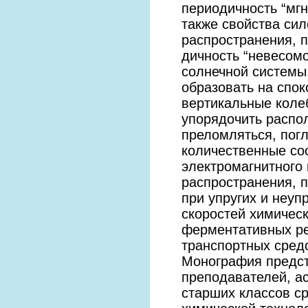
периодичность “мгн
также свойства сил
распространения, п
дичность “невесомо
солнечной системы,
образовать на спок
вертикальные коле
упорядочить распо
преломляться, погл
количественные со
электромагнитного 
распространения, 
при упругих и неу
скоростей химическ
ферментативных ре
транспортных сред
Монография предст
преподавателей, а
старших классов ср