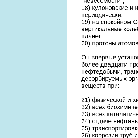
“невесомости”;
18) кулоновские и 
периодически;
19) на спокойном С
вертикальные коле
планет;
20) протоны атомов
Он впервые устано
более двадцати пр
нефтедобычи, тран
десорбируемых орга
веществ при:
21) физической и х
22) всех биохимиче
23) всех каталитич
24) отдаче нефтяны
25) транспортировк
26) коррозии труб 