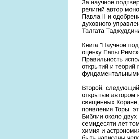
За научное подтве
религий автор мон
Павла II и одобре
духовного управле
Талгата Таджуддин
Книга "Научное по
оценку Папы Римско
Правильность испо
открытий и теорий
фундаментальными
Второй, следующий 
открытые автором 
священных Коране,
появления Торы, эт
Библии около двух 
семидесяти лет том
химия и астрономи
быть написаны чел