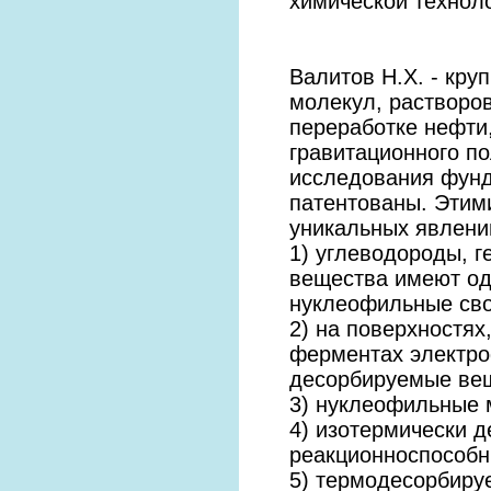
химической техноло
Валитов Н.Х. - кру
молекул, растворов
переработке нефти
гравитационного по
исследования фунд
патентованы. Этим
уникальных явлени
1) углеводороды, г
вещества имеют од
нуклеофильные сво
2) на поверхностях,
ферментах электро
десорбируемые ве
3) нуклеофильные 
4) изотермически 
реакционноспособн
5) термодесорбиру