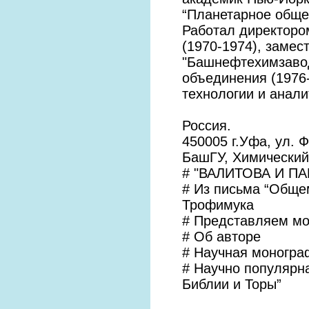
“Планетарное обще
Работал директоро
(1970-1974), заме
"Башнефтехимзавод
объединения (1976
технологии и анали
Россия.
450005 г.Уфа, ул. Ф
БашГУ, Химический
# "ВАЛИТОВА И ПАП
# Из письма “Обще
Трофимука
# Представляем м
# Об авторе
# Научная моногра
# Научно популярн
Библии и Торы”