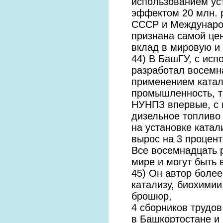
использованием ус
эффектом 20 млн. р
СССР и Международ
признана самой цен
вклад в мировую и 
44) В БашГУ, с ис
разработал восемн
применением катали
промышленность, тр
НУНПЗ впервые, с 
дизельное топливо 
на установке катал
вырос на 3 процент
Все восемнадцать 
мире и могут быть
45) Он автор более
катализу, биохимии
брошюр,
4 сборников трудов
в Башкортостане и 