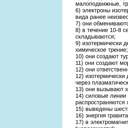
малоподвижные, тр
6) электроны изот
вида ранее неизве
7) они обмениваютс
8) в течение 10-8 
складываются;
9) изотермически 
химическое трение;
10) они создают ту
11) они создают мо
12) они ответствен
12) изотермически
через плазматичес
13) они вызывают х
14) силовые линии 
распространяются 
15) выведены шест
16) энергия гравит
17) в электромагн