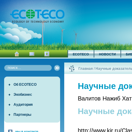
ECOTECO
НОВОСТИ
БИ
Главная
/
Научные доказатель
Научные док
Об ECOTECO
Экобизнес
Валитов Нажиб Хат
Аудитория
Научные док
Партнеры
http://www.kir.ru/Cl
мы в контакте