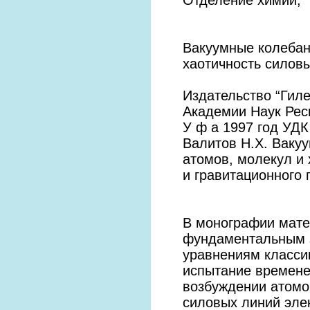
Вакуумные колебан
хаотичность силовы
Издательство “Гил
Академии Наук Рес
У ф а 1997 год УДК 
Валитов Н.Х. Ваку
атомов, молекул и 
и гравитационного 
В монографии мате
фундаментальным з
уравнениям класси
испытание времене
возбуждении атомо
силовых линий элек