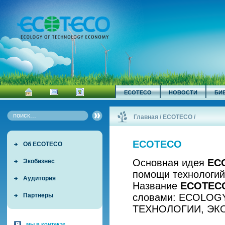
ECOTECO
НОВОСТИ
БИ
Главная
/
ECOTECO
/
ECOTECO
Об ECOTECO
Основная идея
EC
Экобизнес
помощи технологий
Аудитория
Название
ECOTEC
словами: ECOLOG
Партнеры
ТЕХНОЛОГИИ, ЭК
мы в контакте